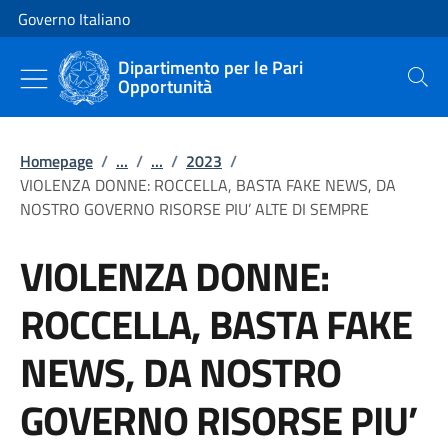
Vai al contenuto
Vai alla navigazione del sito
Governo Italiano
Dipartimento per le Pari
Opportunità
Cerca
Homepage
/
...
/
...
/
2023
/
VIOLENZA DONNE: ROCCELLA, BASTA FAKE NEWS, DA
NOSTRO GOVERNO RISORSE PIU’ ALTE DI SEMPRE
VIOLENZA DONNE:
ROCCELLA, BASTA FAKE
NEWS, DA NOSTRO
GOVERNO RISORSE PIU’