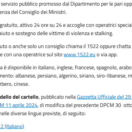
 servizio pubblico promosso dal Dipartimento per le pari op
enza del Consiglio dei Ministri.
gratuito, attivo 24 ore su 24 e accoglie con operatrici special
 aiuto e sostegno delle vittime di violenza e stalking.
iuto o anche solo un consiglio chiama il 1522 oppure chatta
e con una operatrice sul sito
www.1522.eu
o via app.
a è disponibile in italiano, inglese, francese, spagnolo, arabo
ento: albanese, persiano, algerino, siriano, siro-libanese, 
rbero, cinese.
ello del cartello
, pubblicato nella
Gazzetta Ufficiale del 2
M 11 aprile 2024
, di modifica del precedente DPCM 30 ott
 nelle diverse lingue previste, di seguito:
2 (Italiano)