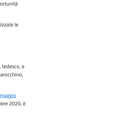
portunità
izzate le
, tedesco, e
marocchino,
9 maggio
obre 2020, è