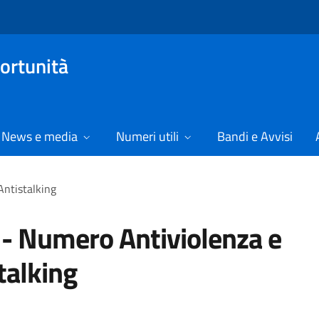
ortunità
News e media
Numeri utili
Bandi e Avvisi
Antistalking
- Numero Antiviolenza e
talking