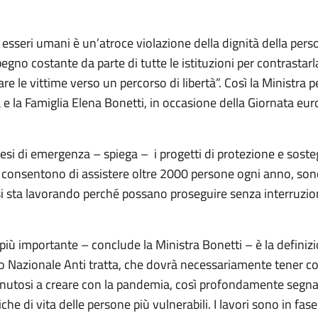
i esseri umani è un’atroce violazione della dignità della per
egno costante da parte di tutte le istituzioni per contrastarl
 le vittime verso un percorso di libertà”. Così la Ministra pe
 e la Famiglia Elena Bonetti, in occasione della Giornata eu
esi di emergenza – spiega – i progetti di protezione e soste
e consentono di assistere oltre 2000 persone ogni anno, son
si sta lavorando perché possano proseguire senza interruzioni
 più importante – conclude la Ministra Bonetti – è la definiz
 Nazionale Anti tratta, che dovrà necessariamente tener co
nutosi a creare con la pandemia, così profondamente segn
che di vita delle persone più vulnerabili. I lavori sono in fas