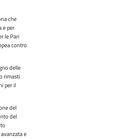
sona che
a e per
r le Pari
ropea contro
gno delle
o rimasti
 per il
ione del
nto del
ato
e avanzata e