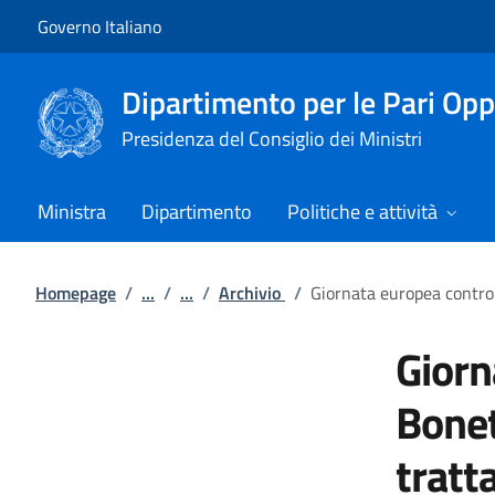
Vai al contenuto
Vai alla navigazione del sito
Governo Italiano
Dipartimento per le Pari Opp
Presidenza del Consiglio dei Ministri
Ministra
Dipartimento
Politiche e attività
Homepage
/
...
/
...
/
Archivio
/
Giornata europea contro 
Giorn
Bonet
tratt