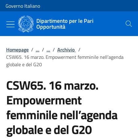
Vai al contenuto
Vai alla navigazione del sito
Governo Italiano
Dipartimento per le Pari
Opportunità
Cerca
Homepage
/
...
/
...
/
Archivio
/
CSW65. 16 marzo. Empowerment femminile nell’agenda
globale e del G20
CSW65. 16 marzo.
Empowerment
femminile nell’agenda
globale e del G20