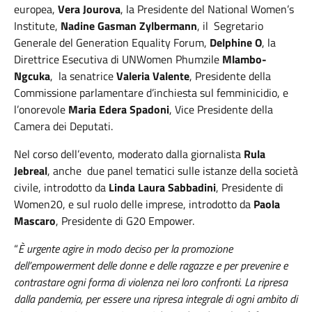
europea,
Vera Jourova
, la Presidente del National Women’s
Institute,
Nadine Gasman Zylbermann
, il Segretario
Generale del Generation Equality Forum,
Delphine O
, la
Direttrice Esecutiva di UNWomen Phumzile
Mlambo-
Ngcuka
, la senatrice
Valeria Valente
, Presidente della
Commissione parlamentare d’inchiesta sul femminicidio, e
l’onorevole
Maria Edera Spadoni
, Vice Presidente della
Camera dei Deputati.
Nel corso dell’evento, moderato dalla giornalista
Rula
Jebreal
, anche due panel tematici sulle istanze della società
civile, introdotto da
Linda Laura Sabbadini
, Presidente di
Women20, e sul ruolo delle imprese, introdotto da
Paola
Mascaro
, Presidente di G20 Empower.
“
È urgente agire in modo deciso per la promozione
dell’empowerment delle donne e delle ragazze e per prevenire e
contrastare ogni forma di violenza nei loro confronti. La ripresa
dalla pandemia, per essere una ripresa integrale di ogni ambito di