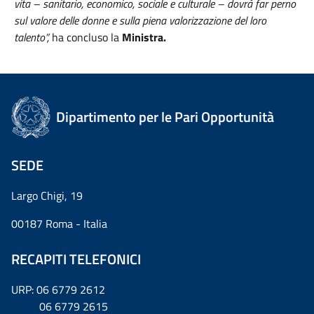
vita – sanitario, economico, sociale e culturale – dovrà far perno
sul valore delle donne e sulla piena valorizzazione del loro
talento”,
ha concluso la
Ministra.
Dipartimento per le Pari Opportunità
SEDE
Largo Chigi, 19
00187 Roma - Italia
RECAPITI TELEFONICI
URP: 06 6779 2612
06 6779 2615