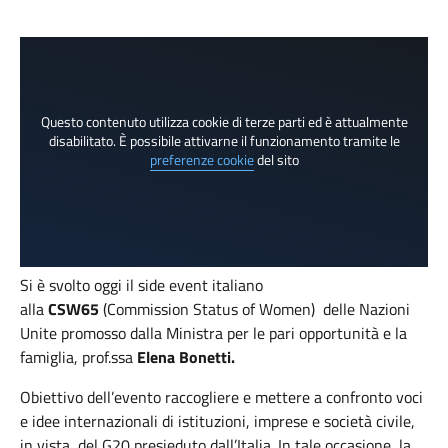
Questo contenuto utilizza cookie di terze parti ed è attualmente
disabilitato. È possibile attivarne il funzionamento tramite le
preferenze cookie
del sito
Si è svolto oggi il side event italiano
alla
CSW65
(Commission Status of Women) delle Nazioni
Unite promosso dalla Ministra per le pari opportunità e la
famiglia, prof.ssa
Elena Bonetti.
Obiettivo dell’evento raccogliere e mettere a confronto voci
e idee internazionali di istituzioni, imprese e società civile,
in vista del G20 presieduto dall’Italia. In tale occasione, la