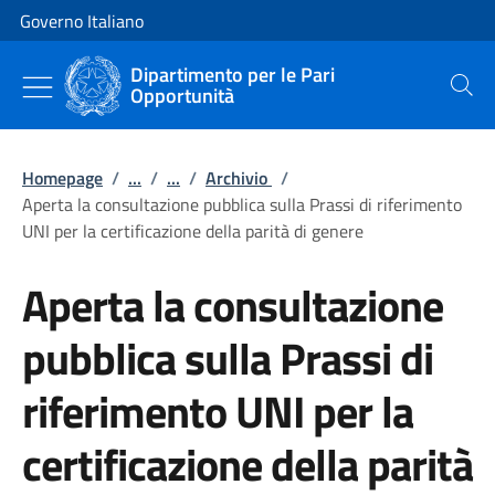
Vai al contenuto
Vai alla navigazione del sito
Governo Italiano
Dipartimento per le Pari
Opportunità
Cerca
Homepage
/
...
/
...
/
Archivio
/
Aperta la consultazione pubblica sulla Prassi di riferimento
UNI per la certificazione della parità di genere
Aperta la consultazione
pubblica sulla Prassi di
riferimento UNI per la
certificazione della parità