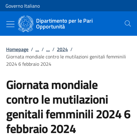
Vai al contenuto
Vai alla navigazione del sito
Governo Italiano
Dipartimento per le Pari
Opportunità
Cerca
Homepage
/
...
/
...
/
2024
/
Giornata mondiale contro le mutilazioni genitali femminili
2024 6 febbraio 2024
Giornata mondiale
contro le mutilazioni
genitali femminili 2024 6
febbraio 2024