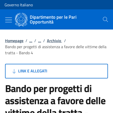
Vai al contenuto
Vai alla navigazione del sito
Governo Italiano
Dipartimento per le Pari
Opportunità
Cerca
Homepage
/
...
/
...
/
Archivio
/
Bando per progetti di assistenza a favore delle vittime della
tratta - Bando 4
LINK E ALLEGATI
Bando per progetti di
assistenza a favore delle
vittime della tratta -