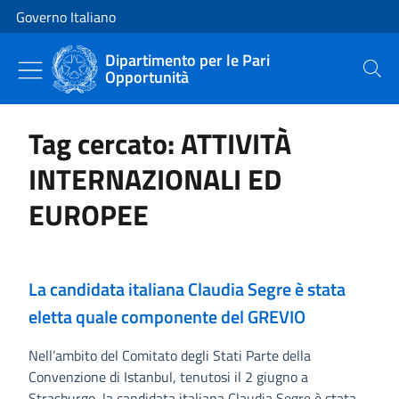
Vai al contenuto
Vai alla navigazione del sito
Governo Italiano
Dipartimento per le Pari
Opportunità
Cerca
Tag cercato: ATTIVITÀ
INTERNAZIONALI ED
EUROPEE
La candidata italiana Claudia Segre è stata
eletta quale componente del GREVIO
Nell’ambito del Comitato degli Stati Parte della
Convenzione di Istanbul, tenutosi il 2 giugno a
Strasburgo, la candidata italiana Claudia Segre è stata