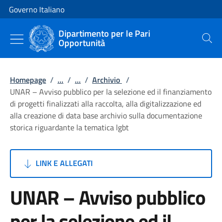
Vai al contenuto
Vai alla navigazione del sito
Governo Italiano
Dipartimento per le Pari
Opportunità
Cerca
Homepage
/
...
/
...
/
Archivio
/
UNAR – Avviso pubblico per la selezione ed il finanziamento
di progetti finalizzati alla raccolta, alla digitalizzazione ed
alla creazione di data base archivio sulla documentazione
storica riguardante la tematica lgbt
LINK E ALLEGATI
UNAR – Avviso pubblico
per la selezione ed il