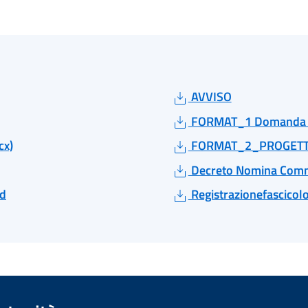
AVVISO
FORMAT_1 Domanda di
x)
FORMAT_2_PROGETTO 
Decreto Nomina Commi
ed
Registrazionefascicol