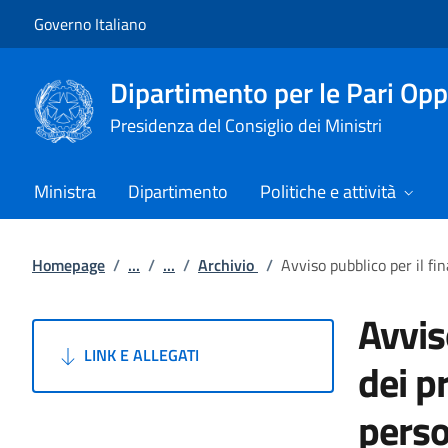
Vai al contenuto
Vai alla navigazione del sito
Governo Italiano
Dipartimento per le Pari Opp
Presidenza del Consiglio dei Ministri
Ministra
Dipartimento
Politiche e attività
Homepage
/
...
/
...
/
Archivio
/
Avviso pubblico per il fi
Avvis
LINK E ALLEGATI
dei p
perso