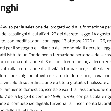
inghi
l’Avviso per la selezione dei progetti volti alla formazione pe
 dei casalinghi di cui all’art. 22 del decreto-legge 14 agosto
ito, con modificazioni, con legge 13 ottobre 2020 n. 126, r
ti per il sostegno e il rilancio dell’economia. Il decreto-leg
fatti istituito un Fondo per la formazione personale delle ca
hi, con una dotazione di 3 milioni di euro annui, a decorrere
zzato alla promozione di attività di formazione, svolte da ent
coloro che svolgono attività nell’ambito domestico, in via prior
 vincolo di subordinazione e a titolo gratuito, finalizzate al
ll’ambiente domestico, iscritte e iscritti all’assicurazione ob
colo 7 della legge 3 dicembre 1999, n. 493, con particolare ri
ione di competenze digitali, funzionali all’inserimento lavorat
ne delle attività di cura.