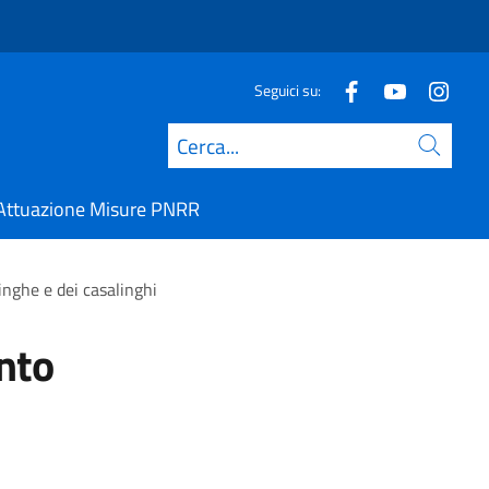
Seguici su:
Cerca
Attuazione Misure PNRR
inghe e dei casalinghi
ento