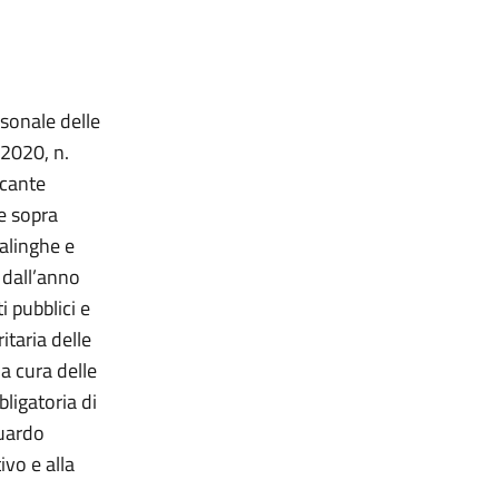
rsonale delle
 2020, n.
ecante
ge sopra
salinghe e
 dall’anno
i pubblici e
itaria delle
la cura delle
bligatoria di
guardo
ivo e alla