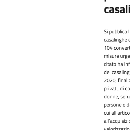
casal
Si pubblica 
casalinghe e
104 convert
misure urgen
citato ha in
dei casaling
2020, finali
privati, di 
donne, senza
persone e de
cui all’arti
all’acquisiz
valorizzazio