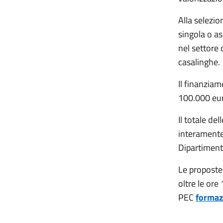
Alla selezio
singola o as
nel settore 
casalinghe.
Il finanziam
100.000 eur
Il totale de
interamente 
Dipartimento
Le proposte 
oltre le ore
PEC
formaz