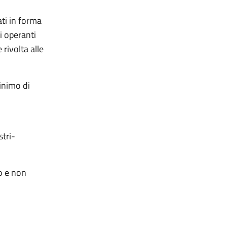
ati in forma
i operanti
rivolta alle
minimo di
)
stri-
ro e non