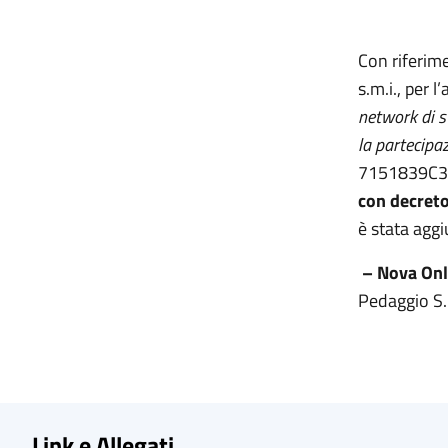
Con riferime
s.m.i., per 
network di st
la partecipaz
7151839C3C) 
con decreto
è stata aggi
– Nova Onlu
Pedaggio S.
Link e Allegati