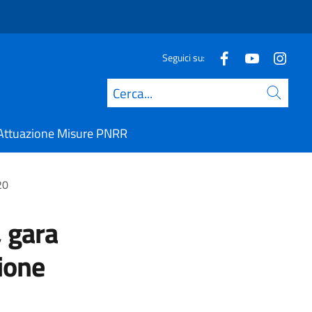
Seguici su:
Cerca
Attuazione Misure PNRR
20
 gara
ione