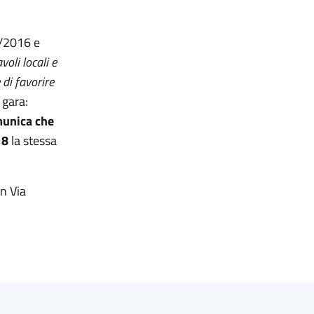
0/2016 e
voli locali e
 di favorire
G gara:
munica che
18
la stessa
n Via