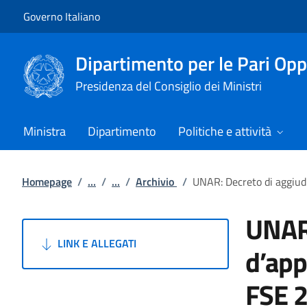
Vai al contenuto
Vai alla navigazione del sito
Governo Italiano
Dipartimento per le Pari Opp
Presidenza del Consiglio dei Ministri
Ministra
Dipartimento
Politiche e attività
Homepage
/
...
/
...
/
Archivio
/
UNAR: Decreto di aggiud
UNAR:
LINK E ALLEGATI
d’app
FSE 