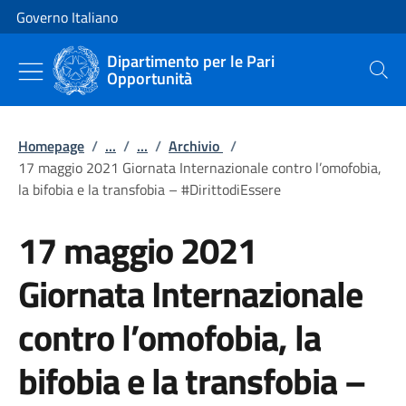
Vai al contenuto
Vai alla navigazione del sito
Governo Italiano
Dipartimento per le Pari
Opportunità
Cerca
Homepage
/
...
/
...
/
Archivio
/
17 maggio 2021 Giornata Internazionale contro l’omofobia,
la bifobia e la transfobia – #DirittodiEssere
17 maggio 2021
Giornata Internazionale
contro l’omofobia, la
bifobia e la transfobia –