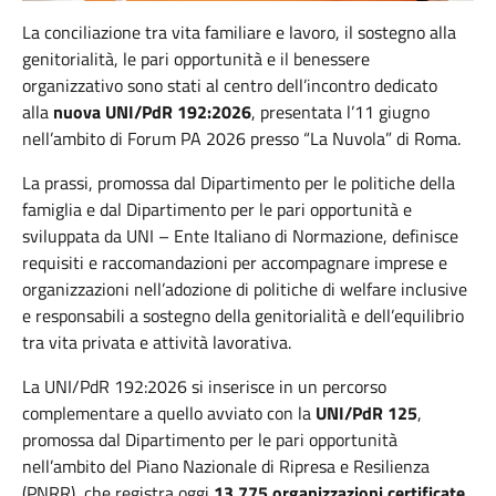
La conciliazione tra vita familiare e lavoro, il sostegno alla
genitorialità, le pari opportunità e il benessere
organizzativo sono stati al centro dell’incontro dedicato
alla
nuova UNI/PdR 192:2026
, presentata l’11 giugno
nell’ambito di Forum PA 2026 presso “La Nuvola” di Roma.
La prassi, promossa dal Dipartimento per le politiche della
famiglia e dal Dipartimento per le pari opportunità e
sviluppata da UNI – Ente Italiano di Normazione, definisce
requisiti e raccomandazioni per accompagnare imprese e
organizzazioni nell’adozione di politiche di welfare inclusive
e responsabili a sostegno della genitorialità e dell’equilibrio
tra vita privata e attività lavorativa.
La UNI/PdR 192:2026 si inserisce in un percorso
complementare a quello avviato con la
UNI/PdR 125
,
promossa dal Dipartimento per le pari opportunità
nell’ambito del Piano Nazionale di Ripresa e Resilienza
(PNRR), che registra oggi
13.775 organizzazioni certificate