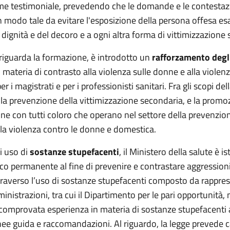
ame testimoniale, prevedendo che le domande e le contestaz
in modo tale da evitare l'esposizione della persona offesa e
a dignità e del decoro e a ogni altra forma di vittimizzazione
riguarda la formazione, è introdotto un
rafforzamento degl
 materia di contrasto alla violenza sulle donne e alla violen
 i magistrati e per i professionisti sanitari. Fra gli scopi del
la prevenzione della vittimizzazione secondaria, e la promo
ne con tutti coloro che operano nel settore della prevenzion
lla violenza contro le donne e domestica.
i uso di
sostanze stupefacenti
, il Ministero della salute è is
co permanente al fine di prevenire e contrastare aggressioni
traverso l’uso di sostanze stupefacenti composto da rappres
nistrazioni, tra cui il Dipartimento per le pari opportunità
comprovata esperienza in materia di sostanze stupefacenti a
inee guida e raccomandazioni. Al riguardo, la legge prevede