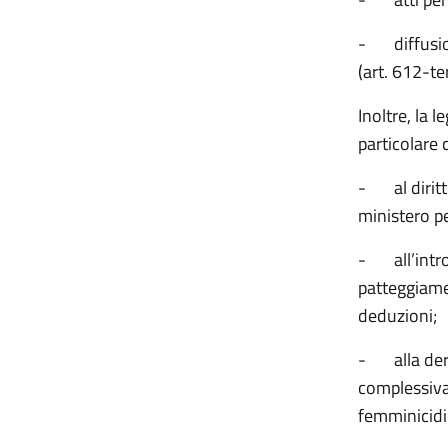
-
diffusi
(art. 612-ter
Inoltre, la 
particolare 
-
al diri
ministero p
-
all’int
patteggiame
deduzioni;
-
alla de
complessiva 
femminicidio