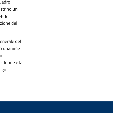
quadro
ostrino un
e le
zione del
generale del
oto unanime
un
e donne e la
ligo