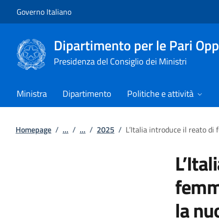
Vai al contenuto
Vai alla navigazione del sito
Governo Italiano
Dipartimento per le Pari Opp
Presidenza del Consiglio dei Ministri
Ministra
Dipartimento
Politiche e attività
Homepage
/
...
/
...
/
2025
/
L’Italia introduce il reato 
L’Ital
femmi
la nu