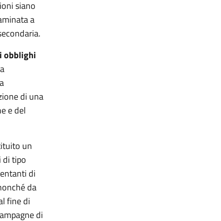
ioni siano
saminata a
 secondaria.
i obblighi
za
la
zione di una
e e del
tituito un
 di tipo
entanti di
, nonché da
l fine di
 campagne di