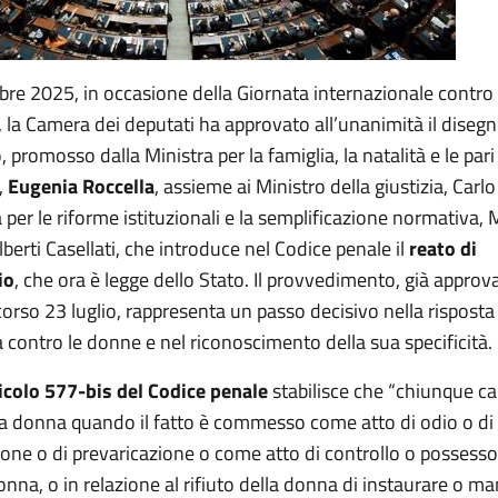
bre 2025, in occasione della Giornata internazionale contro 
 la Camera dei deputati ha approvato all’unanimità il disegn
 promosso dalla Ministra per la famiglia, la natalità e le pari
,
Eugenia Roccella
, assieme ai Ministro della giustizia, Carl
a per le riforme istituzionali e la semplificazione normativa, 
lberti Casellati, che introduce nel Codice penale il
reato di
io
, che ora è legge dello Stato. Il provvedimento, già approv
orso 23 luglio, rappresenta un passo decisivo nella risposta
a contro le donne e nel riconoscimento della sua specificità.
icolo 577-bis del Codice penale
stabilisce che “chiunque ca
a donna quando il fatto è commesso come atto di odio o di
ione o di prevaricazione o come atto di controllo o possess
nna, o in relazione al rifiuto della donna di instaurare o m