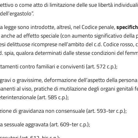
ettivo o come atto di limitazione delle sue libertà individual
dell’ergastolo”.
 legge sono introdotte, altresì, nel Codice penale,
specific
, anche ad effetto speciale (con aumento significativo della 
tesi delittuose ricomprese nell’ambito del c.d. Codice rosso
c.d. spia, qualora determinati dalle stesse condizioni del femm
tamenti contro familiari e conviventi (art. 572 c.p.);
 gravi o gravissime, deformazione dell’aspetto della person
anenti al viso, pratiche di mutilazione degli organi genitali f
terintenzionale (art. 585 c.p.);
zione di gravidanza non consensuale (art. 593-ter c.p.);
a sessuale aggravata (art. 609-ter c.p.);
secutori (art. 612-bis c.p.);