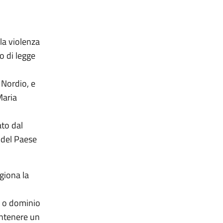
la violenza
o di legge
o Nordio, e
Maria
ato dal
 del Paese
giona la
o o dominio
antenere un