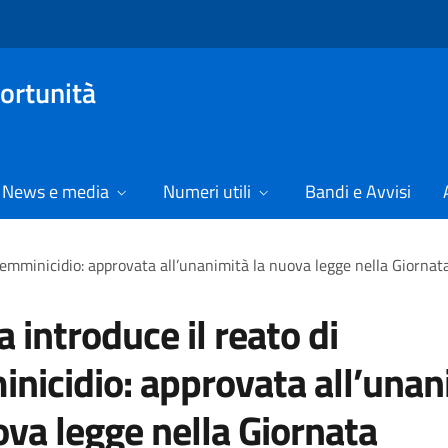
ortunità
News e media
Numeri utili
Bandi e Avvisi
di femminicidio: approvata all’unanimità la nuova legge nella Giorna
ia introduce il reato di
nicidio: approvata all’unan
ova legge nella Giornata