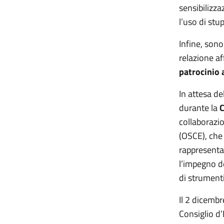
sensibilizza
l’uso di stu
Infine, son
relazione af
patrocinio 
In attesa de
durante la
C
collaborazi
(OSCE), che 
rappresentan
l’impegno de
di strumenti
Il 2 dicembr
Consiglio d’