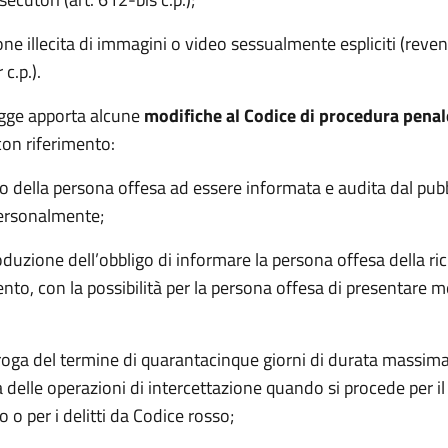
one illecita di immagini o video sessualmente espliciti (reve
 c.p.).
legge apporta alcune
modifiche al Codice di procedura penal
con riferimento:
tto della persona offesa ad essere informata e audita dal pub
ersonalmente;
roduzione dell’obbligo di informare la persona offesa della ric
nto, con la possibilità per la persona offesa di presentare 
roga del termine di quarantacinque giorni di durata massim
delle operazioni di intercettazione quando si procede per il 
 o per i delitti da Codice rosso;