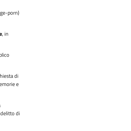
nge-porn)
e
, in
blico
hiesta di
memorie e
a
delitto di