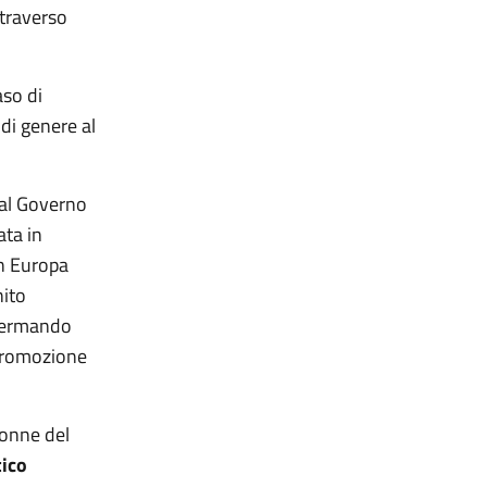
ttraverso
so di
 di genere al
dal Governo
ata in
in Europa
nito
nfermando
 promozione
donne del
ico