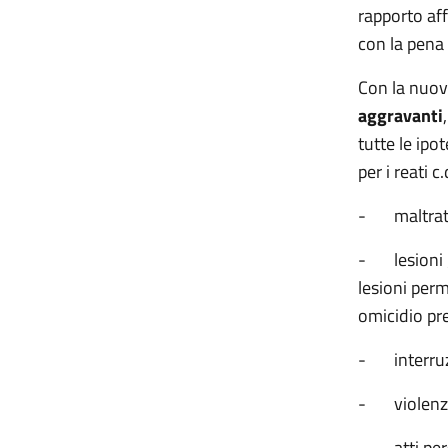
rapporto aff
con la pena 
Con la nuova
aggravanti
tutte le ipo
per i reati 
-
maltrat
-
lesioni
lesioni perm
omicidio pre
-
interru
-
violenz
-
atti per