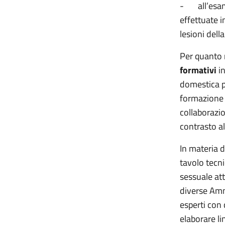
-
all’es
effettuate 
lesioni dell
Per quanto 
formativi
in
domestica per
formazione 
collaborazio
contrasto a
In materia d
tavolo tecni
sessuale at
diverse Ammi
esperti con 
elaborare l