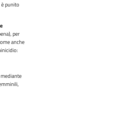
i è punito
he
pena), per
, come anche
inicidio:
a mediante
emminili,