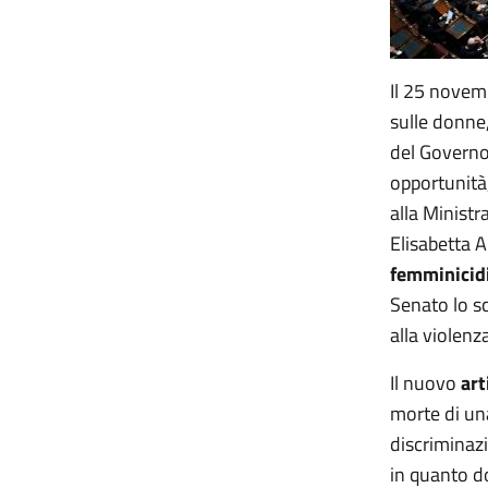
Il 25 novem
sulle donne,
del Governo,
opportunità
alla Ministr
Elisabetta A
femminicid
Senato lo sc
alla violenz
Il nuovo
art
morte di un
discriminaz
in quanto do