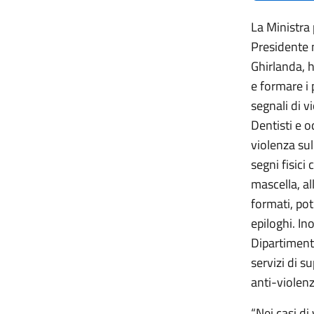
La Ministra p
Presidente n
Ghirlanda, h
e formare i 
segnali di v
Dentisti e o
violenza sul
segni fisici
mascella, al
formati, po
epiloghi. Ino
Dipartimento
servizi di s
anti-violenz
“Nei casi di