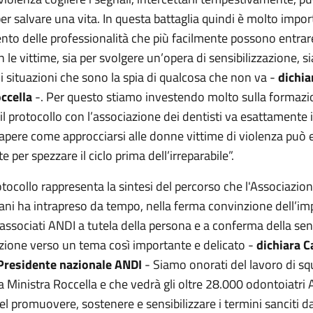
er salvare una vita. In questa battaglia quindi è molto import
nto delle professionalità che più facilmente possono entrar
 le vittime, sia per svolgere un’opera di sensibilizzazione, si
i situazioni che sono la spia di qualcosa che non va -
dichia
ccella
-. Per questo stiamo investendo molto sulla formazi
 il protocollo con l’associazione dei dentisti va esattamente 
Sapere come approcciarsi alle donne vittime di violenza può 
 per spezzare il ciclo prima dell’irreparabile”.
tocollo rappresenta la sintesi del percorso che l'Associazio
liani ha intrapreso da tempo, nella ferma convinzione dell’i
associati ANDI a tutela della persona e a conferma della sens
azione verso un tema così importante e delicato -
dichiara C
Presidente nazionale ANDI
- Siamo onorati del lavoro di s
a Ministra Roccella e che vedrà gli oltre 28.000 odontoiatri
l promuovere, sostenere e sensibilizzare i termini sanciti da