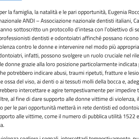
er la famiglia, la natalità e le pari opportunità, Eugenia Rocce
azionale ANDI – Associazione nazionale dentisti italiani, Ca
anno sottoscritto un protocollo d’intesa con l’obiettivo di se
professionisti dentisti e odontoiatri affinché possano ricono
iolenza contro le donne e intervenire nel modo più appropria
dontoiatri, infatti, possono svolgere un ruolo cruciale nel ril
le donne grazie alla loro posizione particolarmente indicata
 che potrebbero indicare abusi, traumi ripetuti, fratture e lesio
le ossa del viso, ai denti o ai tessuti molli della bocca e, a
trebbero intercettare e agire tempestivamente per impedire t
ltre, al fine di dare supporto alle donne vittime di violenza, i
 per le pari opportunità metterà in rete dentisti ed odontoia
upporto alle vittime, come il numero di pubblica utilità 1522 e
a.
 violenza cogliere i segnali, intercettarli tempestivamente, p