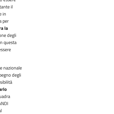
ante il
e in
a per
ra la
one degli
in questa
essere
ne nazionale
mpegno degli
ibilità
arlo
quadra
 ANDI
l