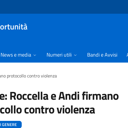
ortunità
News e media
Numeri utili
Bandi e Avvisi
ano protocollo contro violenza
: Roccella e Andi firmano
collo contro violenza
DI GENERE