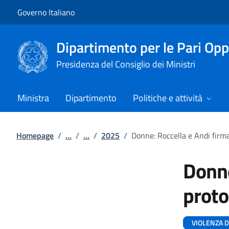
Vai al contenuto
Vai alla navigazione del sito
Governo Italiano
Dipartimento per le Pari Opp
Presidenza del Consiglio dei Ministri
Ministra
Dipartimento
Politiche e attività
Homepage
/
...
/
...
/
2025
/
Donne: Roccella e Andi firm
Donne
proto
VIOLENZA 