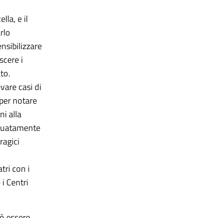
lla, e il
rlo
nsibilizzare
scere i
to.
evare casi di
 per notare
ni alla
deguatamente
ragici
l
tri con i
 i Centri
uò essere