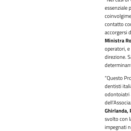
essenziale p
coinvolgime
contatto con
accorgersi d
Ministra Ro
operatori, e
direzione. 
determinante
“Questo Pro
dentisti ita
odontoiatri 
dell’Associ
Ghirlanda, 
svolto con l
impegnati ne