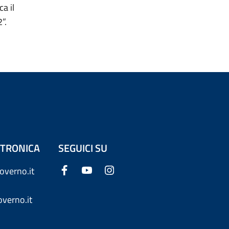
a il
”.
ETTRONICA
SEGUICI SU
overno.it
verno.it