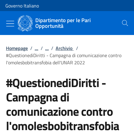
Vai al contenuto
Vai alla navigazione del sito
Governo Italiano
Dipartimento per le Pari
Opportunità
Cerca
Homepage
/
...
/
...
/
Archivio
/
#QuestionediDiritti - Campagna di comunicazione contro
l'omolesbobitransfobia dell'UNAR 2022
#QuestionediDiritti -
Campagna di
comunicazione contro
l'omolesbobitransfobia