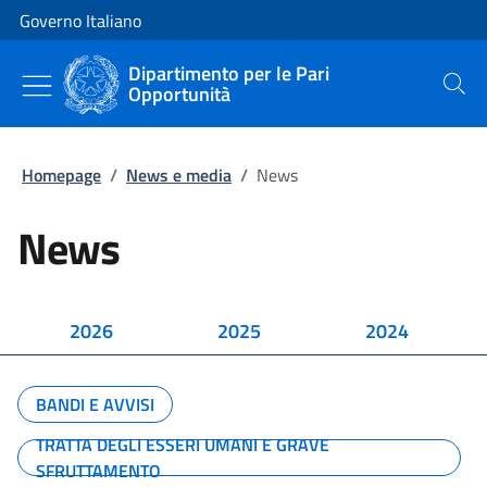
Vai al contenuto
Vai alla navigazione del sito
Governo Italiano
Dipartimento per le Pari
Opportunità
Cerca
Homepage
/
News e media
/
News
News
2026
2025
2024
BANDI E AVVISI
TRATTA DEGLI ESSERI UMANI E GRAVE
SFRUTTAMENTO