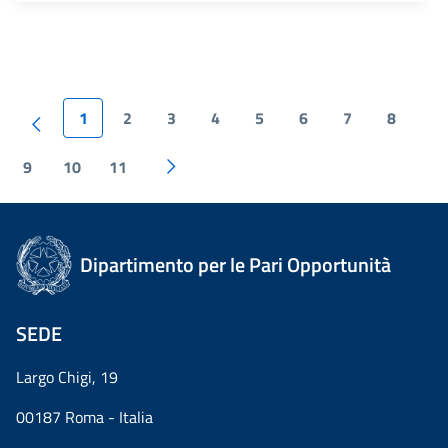
1
2
3
4
5
6
7
8
9
10
11
Dipartimento per le Pari Opportunità
SEDE
Largo Chigi, 19
00187 Roma - Italia