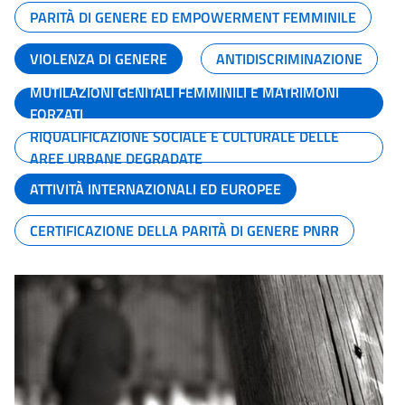
PARITÀ DI GENERE ED EMPOWERMENT FEMMINILE
VIOLENZA DI GENERE
ANTIDISCRIMINAZIONE
MUTILAZIONI GENITALI FEMMINILI E MATRIMONI
FORZATI
RIQUALIFICAZIONE SOCIALE E CULTURALE DELLE
AREE URBANE DEGRADATE
ATTIVITÀ INTERNAZIONALI ED EUROPEE
CERTIFICAZIONE DELLA PARITÀ DI GENERE PNRR