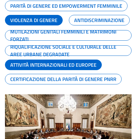
PARITÀ DI GENERE ED EMPOWERMENT FEMMINILE
VIOLENZA DI GENERE
ANTIDISCRIMINAZIONE
MUTILAZIONI GENITALI FEMMINILI E MATRIMONI
FORZATI
RIQUALIFICAZIONE SOCIALE E CULTURALE DELLE
AREE URBANE DEGRADATE
ATTIVITÀ INTERNAZIONALI ED EUROPEE
CERTIFICAZIONE DELLA PARITÀ DI GENERE PNRR