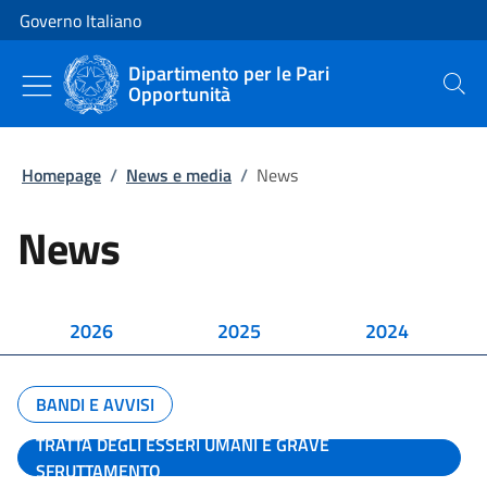
Vai al contenuto
Vai alla navigazione del sito
Governo Italiano
Dipartimento per le Pari
Opportunità
Cerca
Homepage
/
News e media
/
News
News
2026
2025
2024
BANDI E AVVISI
TRATTA DEGLI ESSERI UMANI E GRAVE
SFRUTTAMENTO