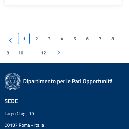
1
2
3
4
5
6
7
8
9
10
12
...
Dipartimento per le Pari Opportunità
SEDE
Largo Chigi, 19
00187 Roma - Italia