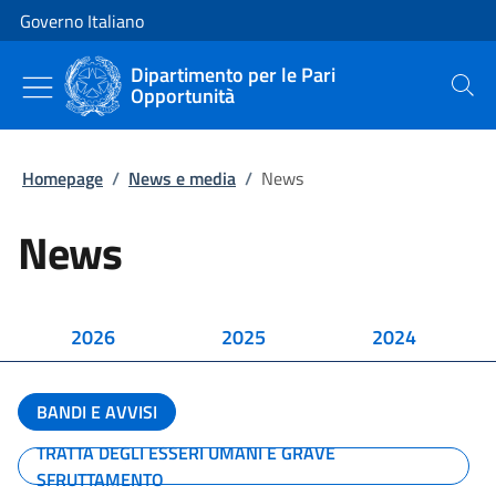
Vai al contenuto
Vai alla navigazione del sito
Governo Italiano
Dipartimento per le Pari
Opportunità
Cerca
Homepage
/
News e media
/
News
News
2026
2025
2024
BANDI E AVVISI
TRATTA DEGLI ESSERI UMANI E GRAVE
SFRUTTAMENTO