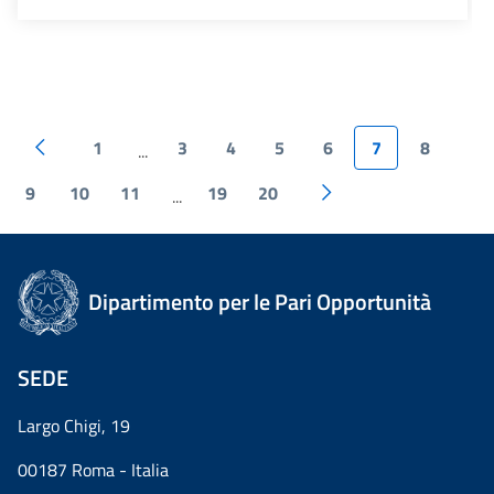
1
3
4
5
6
7
8
...
9
10
11
19
20
...
Dipartimento per le Pari Opportunità
SEDE
Largo Chigi, 19
00187 Roma - Italia