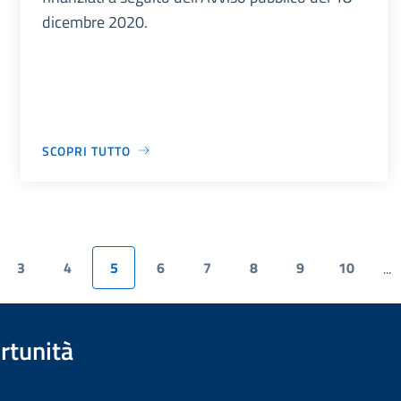
dicembre 2020.
SCOPRI TUTTO
3
4
5
6
7
8
9
10
...
rtunità