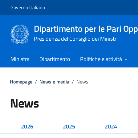
Vai al contenuto
Vai alla navigazione del sito
Governo Italiano
Dipartimento per le Pari Opp
Presidenza del Consiglio dei Ministri
Ministra
Dipartimento
Politiche e attività
Homepage
/
News e media
/
News
News
2026
2025
2024