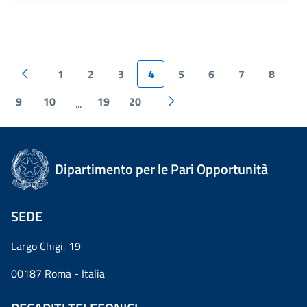
1
2
3
4
5
6
7
8
9
10
19
20
...
Dipartimento per le Pari Opportunità
SEDE
Largo Chigi, 19
00187 Roma - Italia