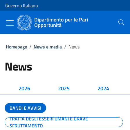
Vai al contenuto
Vai alla navigazione del sito
Governo Italiano
Dipartimento per le Pari
Opportunità
Cerca
Homepage
/
News e media
/
News
News
2026
2025
2024
BANDI E AVVISI
TRATTA DEGLI ESSERI UMANI E GRAVE
SFRUTTAMENTO