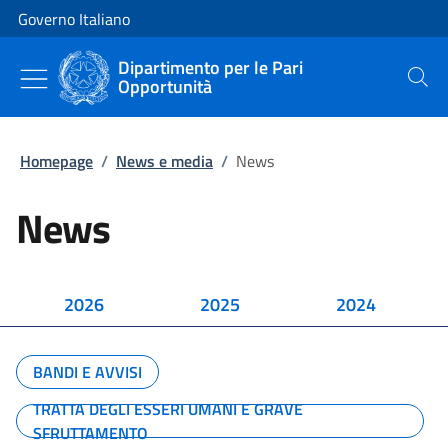
Vai al contenuto
Vai alla navigazione del sito
Governo Italiano
Dipartimento per le Pari
Opportunità
Cerca
Homepage
/
News e media
/
News
News
2026
2025
2024
BANDI E AVVISI
TRATTA DEGLI ESSERI UMANI E GRAVE
SFRUTTAMENTO