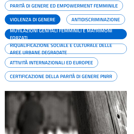
PARITÀ DI GENERE ED EMPOWERMENT FEMMINILE
VIOLENZA DI GENERE
ANTIDISCRIMINAZIONE
MUTILAZIONI GENITALI FEMMINILI E MATRIMONI
FORZATI
RIQUALIFICAZIONE SOCIALE E CULTURALE DELLE
AREE URBANE DEGRADATE
ATTIVITÀ INTERNAZIONALI ED EUROPEE
CERTIFICAZIONE DELLA PARITÀ DI GENERE PNRR