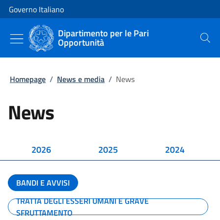
Vai al contenuto
Vai alla navigazione del sito
Governo Italiano
Dipartimento per le Pari
Opportunità
Cerca
Homepage
/
News e media
/
News
News
2026
2025
2024
BANDI E AVVISI
TRATTA DEGLI ESSERI UMANI E GRAVE
SFRUTTAMENTO