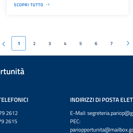
SCOPRI TUTTO
1
2
3
4
5
6
7
rtunità
TELEFONICI
INDIRIZZI DI POSTA EL
79 2612
E-Mail: segreteria.pariop@g
 2615
PEC:
pariopportunita@mailbox.go