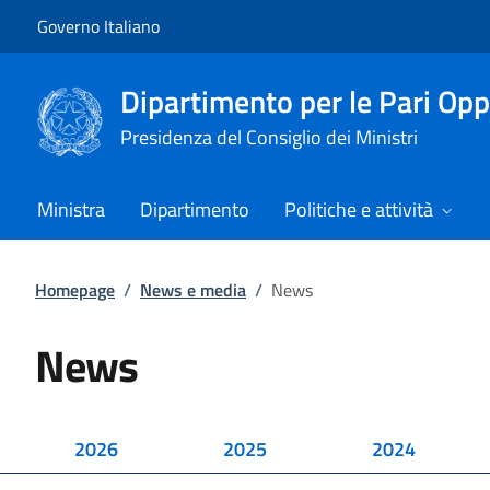
Vai al contenuto
Vai alla navigazione del sito
Governo Italiano
Dipartimento per le Pari Opp
Presidenza del Consiglio dei Ministri
Ministra
Dipartimento
Politiche e attività
Homepage
/
News e media
/
News
News
2026
2025
2024