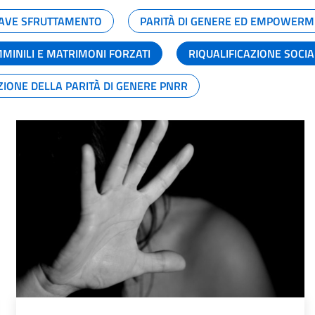
GRAVE SFRUTTAMENTO
PARITÀ DI GENERE ED EMPOWERM
MMINILI E MATRIMONI FORZATI
RIQUALIFICAZIONE SOCI
ZIONE DELLA PARITÀ DI GENERE PNRR