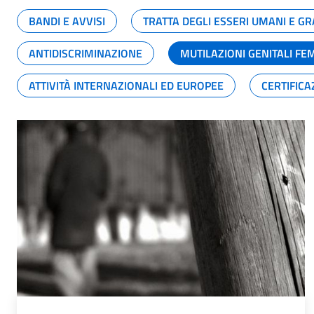
BANDI E AVVISI
TRATTA DEGLI ESSERI UMANI E 
ANTIDISCRIMINAZIONE
MUTILAZIONI GENITALI FE
ATTIVITÀ INTERNAZIONALI ED EUROPEE
CERTIFICA