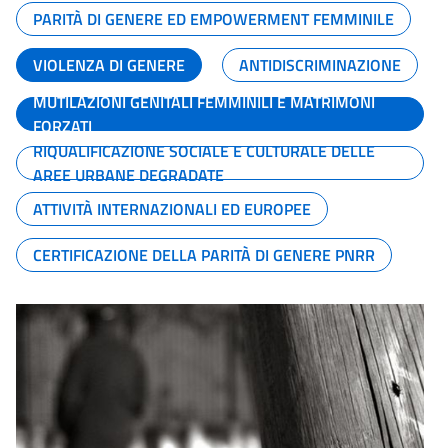
PARITÀ DI GENERE ED EMPOWERMENT FEMMINILE
VIOLENZA DI GENERE
ANTIDISCRIMINAZIONE
MUTILAZIONI GENITALI FEMMINILI E MATRIMONI
FORZATI
RIQUALIFICAZIONE SOCIALE E CULTURALE DELLE
AREE URBANE DEGRADATE
ATTIVITÀ INTERNAZIONALI ED EUROPEE
CERTIFICAZIONE DELLA PARITÀ DI GENERE PNRR