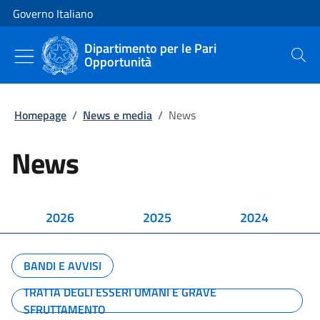
Vai al contenuto
Vai alla navigazione del sito
Governo Italiano
Dipartimento per le Pari
Opportunità
Cerca
Homepage
/
News e media
/
News
News
2026
2025
2024
BANDI E AVVISI
TRATTA DEGLI ESSERI UMANI E GRAVE
SFRUTTAMENTO