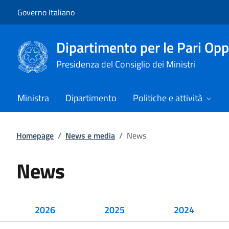
Vai al contenuto
Vai alla navigazione del sito
Governo Italiano
Dipartimento per le Pari Opp
Presidenza del Consiglio dei Ministri
Ministra
Dipartimento
Politiche e attività
Homepage
/
News e media
/
News
News
2026
2025
2024