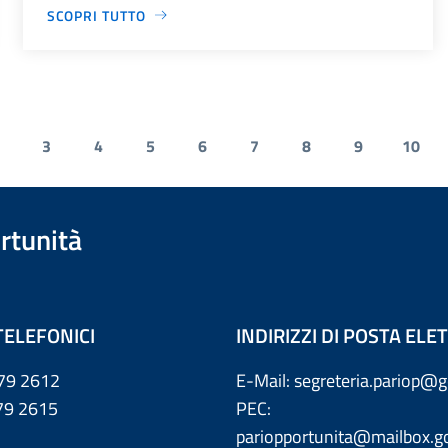
SCOPRI TUTTO
3
4
5
6
7
8
9
10
rtunità
TELEFONICI
INDIRIZZI DI POSTA EL
79 2612
E-Mail: segreteria.pariop@g
 2615
PEC:
pariopportunita@mailbox.go