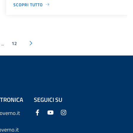
SCOPRI TUTTO
12
...
ETTRONICA
SEGUICI SU
overno.it
verno.it