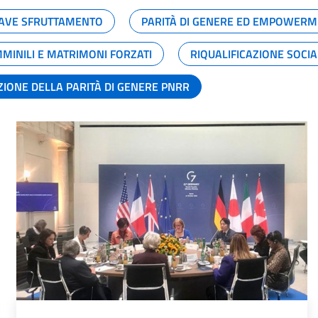
GRAVE SFRUTTAMENTO
PARITÀ DI GENERE ED EMPOWERM
MMINILI E MATRIMONI FORZATI
RIQUALIFICAZIONE SOCI
ZIONE DELLA PARITÀ DI GENERE PNRR