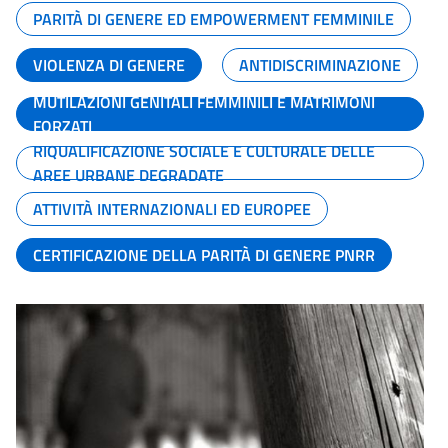
PARITÀ DI GENERE ED EMPOWERMENT FEMMINILE
VIOLENZA DI GENERE
ANTIDISCRIMINAZIONE
MUTILAZIONI GENITALI FEMMINILI E MATRIMONI
FORZATI
RIQUALIFICAZIONE SOCIALE E CULTURALE DELLE
AREE URBANE DEGRADATE
ATTIVITÀ INTERNAZIONALI ED EUROPEE
CERTIFICAZIONE DELLA PARITÀ DI GENERE PNRR