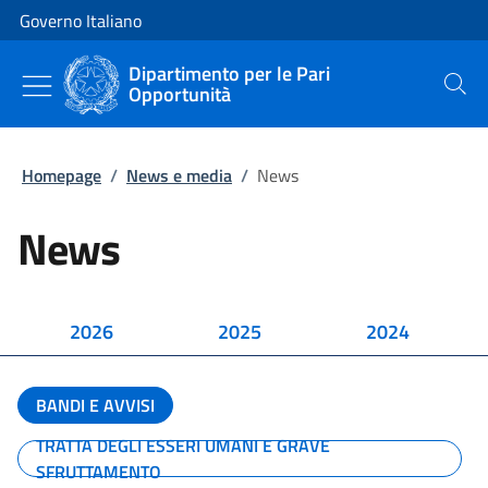
Vai al contenuto
Vai alla navigazione del sito
Governo Italiano
Dipartimento per le Pari
Opportunità
Cerca
Homepage
/
News e media
/
News
News
2026
2025
2024
BANDI E AVVISI
TRATTA DEGLI ESSERI UMANI E GRAVE
SFRUTTAMENTO