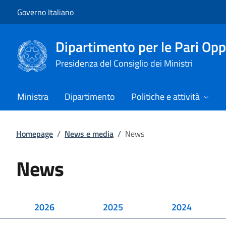
Vai al contenuto
Vai alla navigazione del sito
Governo Italiano
Dipartimento per le Pari Opp
Presidenza del Consiglio dei Ministri
Ministra
Dipartimento
Politiche e attività
Homepage
/
News e media
/
News
News
2026
2025
2024