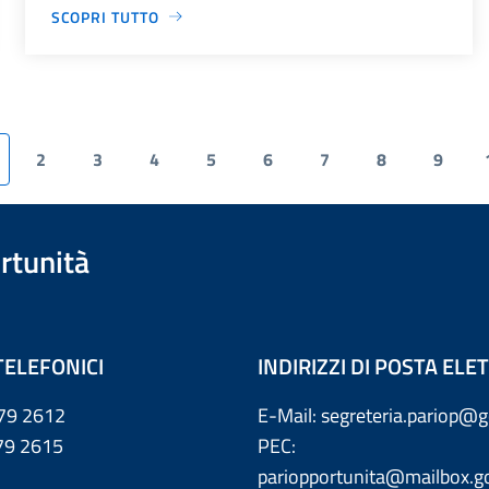
SCOPRI TUTTO
2
3
4
5
6
7
8
9
rtunità
TELEFONICI
INDIRIZZI DI POSTA EL
79 2612
E-Mail: segreteria.pariop@g
 2615
PEC:
pariopportunita@mailbox.go