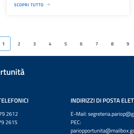
SCOPRI TUTTO
1
2
3
4
5
6
7
8
9
rtunità
TELEFONICI
INDIRIZZI DI POSTA EL
79 2612
E-Mail: segreteria.pariop@g
 2615
PEC:
pariopportunita@mailbox.go