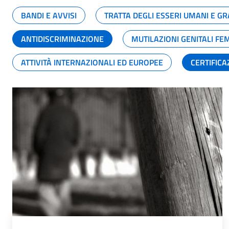
BANDI E AVVISI
TRATTA DEGLI ESSERI UMANI E 
ANTIDISCRIMINAZIONE
MUTILAZIONI GENITALI FE
ATTIVITÀ INTERNAZIONALI ED EUROPEE
CERTIFICA