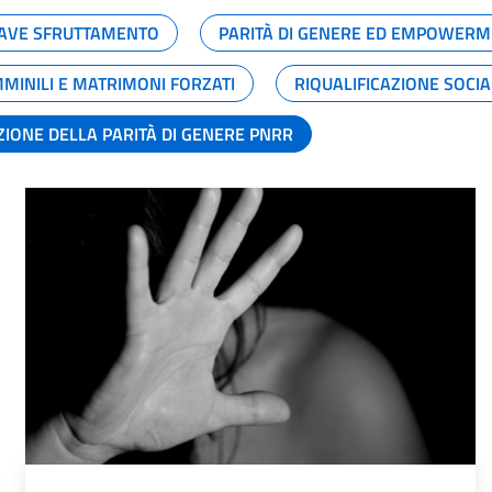
GRAVE SFRUTTAMENTO
PARITÀ DI GENERE ED EMPOWERM
MMINILI E MATRIMONI FORZATI
RIQUALIFICAZIONE SOCI
ZIONE DELLA PARITÀ DI GENERE PNRR