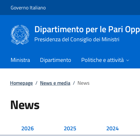
Vai al contenuto
Vai alla navigazione del sito
Governo Italiano
Dipartimento per le Pari Opp
Presidenza del Consiglio dei Ministri
Ministra
Dipartimento
Politiche e attività
Homepage
/
News e media
/
News
News
2026
2025
2024