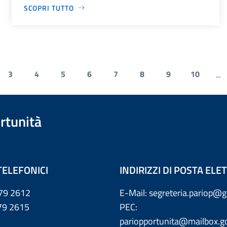
SCOPRI TUTTO
3
4
5
6
7
8
9
10
...
rtunità
TELEFONICI
INDIRIZZI DI POSTA EL
79 2612
E-Mail: segreteria.pariop@g
 2615
PEC:
pariopportunita@mailbox.go