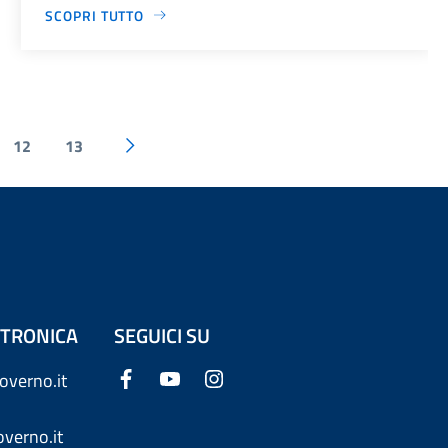
SCOPRI TUTTO
12
13
ETTRONICA
SEGUICI SU
overno.it
verno.it