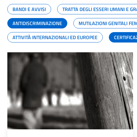
BANDI E AVVISI
TRATTA DEGLI ESSERI UMANI E 
ANTIDISCRIMINAZIONE
MUTILAZIONI GENITALI FE
ATTIVITÀ INTERNAZIONALI ED EUROPEE
CERTIFICA