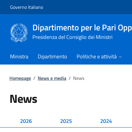
Vai al contenuto
Vai alla navigazione del sito
Governo Italiano
Dipartimento per le Pari Opp
Presidenza del Consiglio dei Ministri
Ministra
Dipartimento
Politiche e attività
Homepage
/
News e media
/
News
News
2026
2025
2024