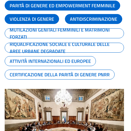
PARITÀ DI GENERE ED EMPOWERMENT FEMMINILE
VIOLENZA DI GENERE
ANTIDISCRIMINAZIONE
MUTILAZIONI GENITALI FEMMINILI E MATRIMONI
FORZATI
RIQUALIFICAZIONE SOCIALE E CULTURALE DELLE
AREE URBANE DEGRADATE
ATTIVITÀ INTERNAZIONALI ED EUROPEE
CERTIFICAZIONE DELLA PARITÀ DI GENERE PNRR