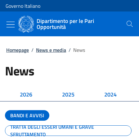
Vai al contenuto
Vai alla navigazione del sito
Governo Italiano
Dipartimento per le Pari
Opportunità
Cerca
Homepage
/
News e media
/
News
News
2026
2025
2024
BANDI E AVVISI
TRATTA DEGLI ESSERI UMANI E GRAVE
SFRUTTAMENTO