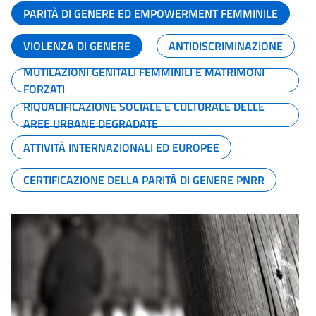
PARITÀ DI GENERE ED EMPOWERMENT FEMMINILE
VIOLENZA DI GENERE
ANTIDISCRIMINAZIONE
MUTILAZIONI GENITALI FEMMINILI E MATRIMONI
FORZATI
RIQUALIFICAZIONE SOCIALE E CULTURALE DELLE
AREE URBANE DEGRADATE
ATTIVITÀ INTERNAZIONALI ED EUROPEE
CERTIFICAZIONE DELLA PARITÀ DI GENERE PNRR