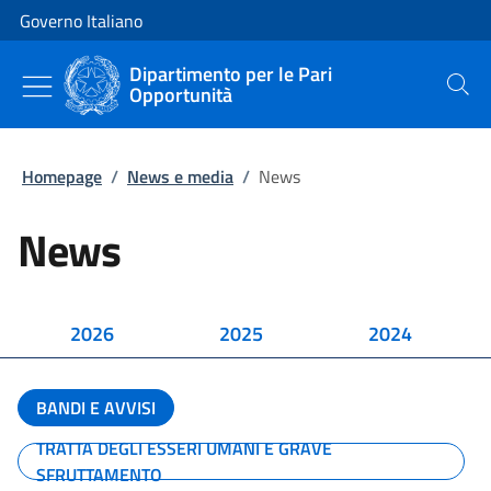
Vai al contenuto
Vai alla navigazione del sito
Governo Italiano
Dipartimento per le Pari
Opportunità
Cerca
Homepage
/
News e media
/
News
News
2026
2025
2024
BANDI E AVVISI
TRATTA DEGLI ESSERI UMANI E GRAVE
SFRUTTAMENTO