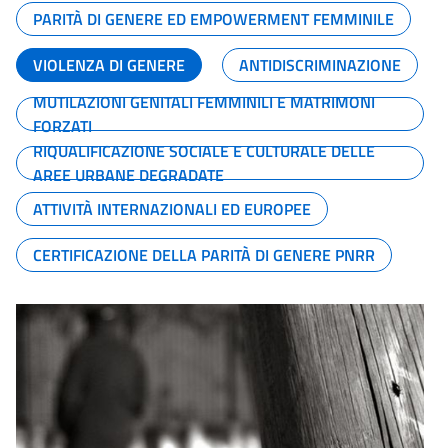
PARITÀ DI GENERE ED EMPOWERMENT FEMMINILE
VIOLENZA DI GENERE
ANTIDISCRIMINAZIONE
MUTILAZIONI GENITALI FEMMINILI E MATRIMONI
FORZATI
RIQUALIFICAZIONE SOCIALE E CULTURALE DELLE
AREE URBANE DEGRADATE
ATTIVITÀ INTERNAZIONALI ED EUROPEE
CERTIFICAZIONE DELLA PARITÀ DI GENERE PNRR