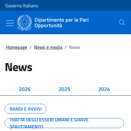
Vai al contenuto
Vai alla navigazione del sito
Governo Italiano
Dipartimento per le Pari
Opportunità
Cerca
Homepage
/
News e media
/
News
News
2026
2025
2024
BANDI E AVVISI
TRATTA DEGLI ESSERI UMANI E GRAVE
SFRUTTAMENTO