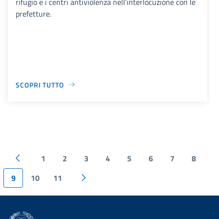
rifugio e i centri antiviolenza nell’interlocuzione con le
prefetture.
SCOPRI TUTTO
1
2
3
4
5
6
7
8
9
10
11