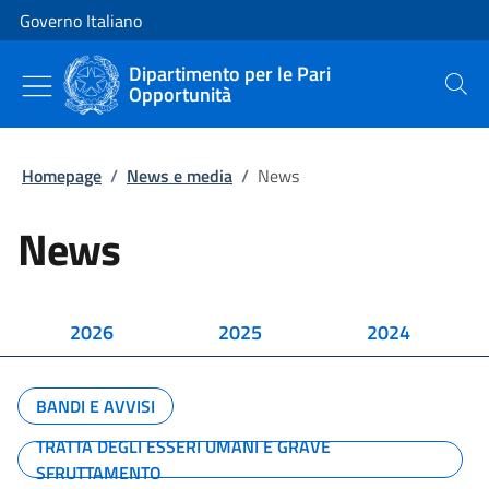
Vai al contenuto
Vai alla navigazione del sito
Governo Italiano
Dipartimento per le Pari
Opportunità
Cerca
Homepage
/
News e media
/
News
News
2026
2025
2024
BANDI E AVVISI
TRATTA DEGLI ESSERI UMANI E GRAVE
SFRUTTAMENTO