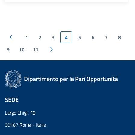
1
2
3
4
5
6
7
8
9
10
11
Dipartimento per le Pari Opportunità
SEDE
Largo Chigi, 19
00187 Roma - Italia