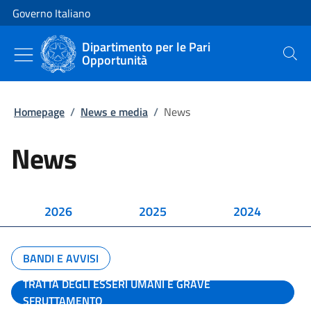
Vai al contenuto
Vai alla navigazione del sito
Governo Italiano
Dipartimento per le Pari
Opportunità
Cerca
Homepage
/
News e media
/
News
News
2026
2025
2024
BANDI E AVVISI
TRATTA DEGLI ESSERI UMANI E GRAVE
SFRUTTAMENTO