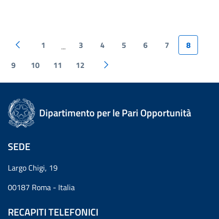
1
3
4
5
6
7
8
...
9
10
11
12
Dipartimento per le Pari Opportunità
SEDE
Largo Chigi, 19
00187 Roma - Italia
RECAPITI TELEFONICI