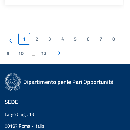
1
2
3
4
5
6
7
8
9
10
12
...
Dipartimento per le Pari Opportunità
SEDE
Largo Chigi, 19
00187 Roma - Italia