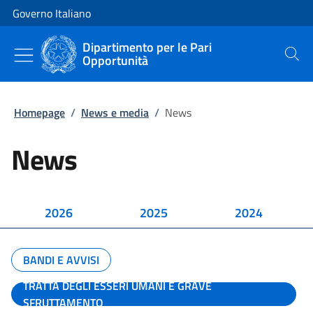
Vai al contenuto
Vai alla navigazione del sito
Governo Italiano
Dipartimento per le Pari
Opportunità
Cerca
Homepage
/
News e media
/
News
News
2026
2025
2024
BANDI E AVVISI
TRATTA DEGLI ESSERI UMANI E GRAVE
SFRUTTAMENTO