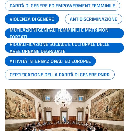
PARITÀ DI GENERE ED EMPOWERMENT FEMMINILE
VIOLENZA DI GENERE
ANTIDISCRIMINAZIONE
MUTILAZIONI GENITALI FEMMINILI E MATRIMONI
FORZATI
RIQUALIFICAZIONE SOCIALE E CULTURALE DELLE
AREE URBANE DEGRADATE
ATTIVITÀ INTERNAZIONALI ED EUROPEE
CERTIFICAZIONE DELLA PARITÀ DI GENERE PNRR