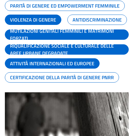
PARITÀ DI GENERE ED EMPOWERMENT FEMMINILE
VIOLENZA DI GENERE
ANTIDISCRIMINAZIONE
MUTILAZIONI GENITALI FEMMINILI E MATRIMONI
FORZATI
RIQUALIFICAZIONE SOCIALE E CULTURALE DELLE
AREE URBANE DEGRADATE
ATTIVITÀ INTERNAZIONALI ED EUROPEE
CERTIFICAZIONE DELLA PARITÀ DI GENERE PNRR