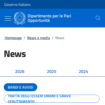
Vai al contenuto
Vai alla navigazione del sito
Governo Italiano
Dipartimento per le Pari
Opportunità
Cerca
Homepage
/
News e media
/
News
News
2026
2025
2024
BANDI E AVVISI
TRATTA DEGLI ESSERI UMANI E GRAVE
SFRUTTAMENTO