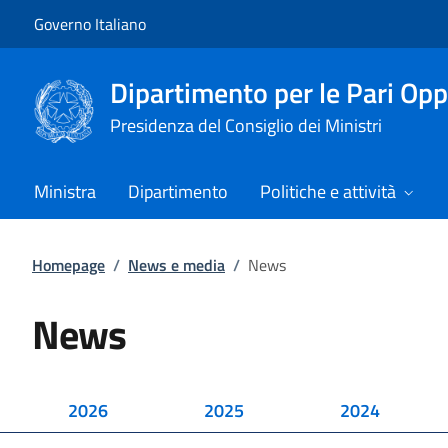
Vai al contenuto
Vai alla navigazione del sito
Governo Italiano
Dipartimento per le Pari Opp
Presidenza del Consiglio dei Ministri
Ministra
Dipartimento
Politiche e attività
Homepage
/
News e media
/
News
News
2026
2025
2024