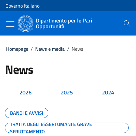
Vai al contenuto
Vai alla navigazione del sito
Governo Italiano
Dipartimento per le Pari
Opportunità
Cerca
Homepage
/
News e media
/
News
News
2026
2025
2024
BANDI E AVVISI
TRATTA DEGLI ESSERI UMANI E GRAVE
SFRUTTAMENTO