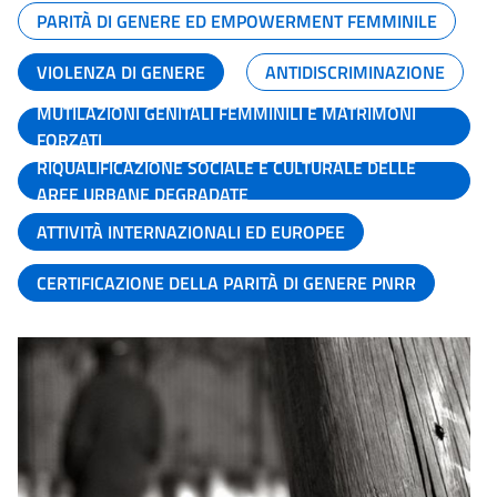
PARITÀ DI GENERE ED EMPOWERMENT FEMMINILE
VIOLENZA DI GENERE
ANTIDISCRIMINAZIONE
MUTILAZIONI GENITALI FEMMINILI E MATRIMONI
FORZATI
RIQUALIFICAZIONE SOCIALE E CULTURALE DELLE
AREE URBANE DEGRADATE
ATTIVITÀ INTERNAZIONALI ED EUROPEE
CERTIFICAZIONE DELLA PARITÀ DI GENERE PNRR