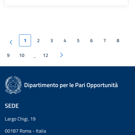
1
2
3
4
5
6
7
8
9
10
12
...
Dipartimento per le Pari Opportunità
SEDE
Largo Chigi, 19
00187 Roma - Italia