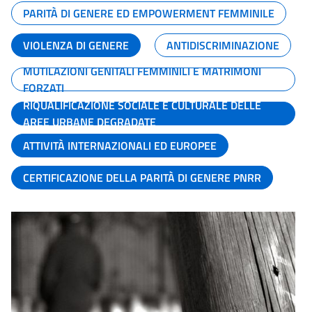
PARITÀ DI GENERE ED EMPOWERMENT FEMMINILE
VIOLENZA DI GENERE
ANTIDISCRIMINAZIONE
MUTILAZIONI GENITALI FEMMINILI E MATRIMONI
FORZATI
RIQUALIFICAZIONE SOCIALE E CULTURALE DELLE
AREE URBANE DEGRADATE
ATTIVITÀ INTERNAZIONALI ED EUROPEE
CERTIFICAZIONE DELLA PARITÀ DI GENERE PNRR