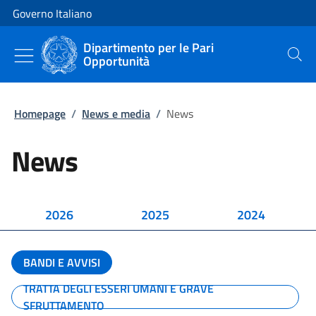
Vai al contenuto
Vai alla navigazione del sito
Governo Italiano
Dipartimento per le Pari
Opportunità
Cerca
Homepage
/
News e media
/
News
News
2026
2025
2024
BANDI E AVVISI
TRATTA DEGLI ESSERI UMANI E GRAVE
SFRUTTAMENTO