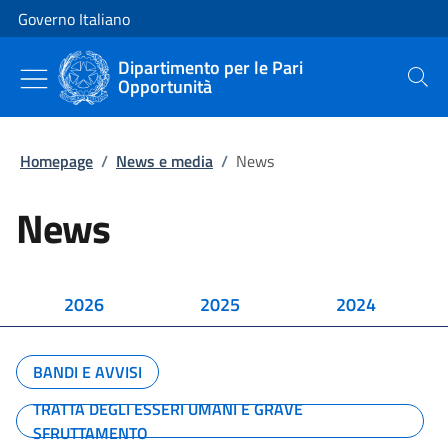
Vai al contenuto
Vai alla navigazione del sito
Governo Italiano
Dipartimento per le Pari
Opportunità
Cerca
Homepage
/
News e media
/
News
News
2026
2025
2024
BANDI E AVVISI
TRATTA DEGLI ESSERI UMANI E GRAVE
SFRUTTAMENTO