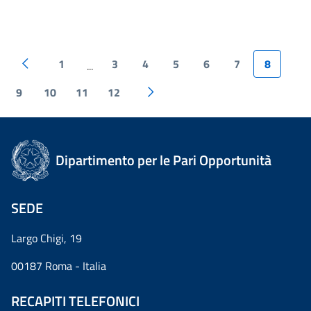
1
3
4
5
6
7
8
...
9
10
11
12
Dipartimento per le Pari Opportunità
SEDE
Largo Chigi, 19
00187 Roma - Italia
RECAPITI TELEFONICI