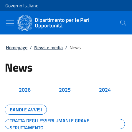
Vai al contenuto
Vai alla navigazione del sito
Governo Italiano
Dipartimento per le Pari
Opportunità
Cerca
Homepage
/
News e media
/
News
News
2026
2025
2024
BANDI E AVVISI
TRATTA DEGLI ESSERI UMANI E GRAVE
SFRUTTAMENTO