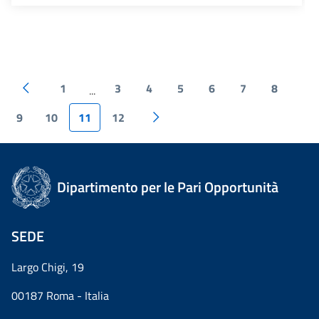
1
3
4
5
6
7
8
...
9
10
11
12
Dipartimento per le Pari Opportunità
SEDE
Largo Chigi, 19
00187 Roma - Italia