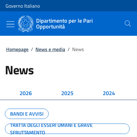
Vai al contenuto
Vai alla navigazione del sito
Governo Italiano
Dipartimento per le Pari
Opportunità
Cerca
Homepage
/
News e media
/
News
News
2026
2025
2024
BANDI E AVVISI
TRATTA DEGLI ESSERI UMANI E GRAVE
SFRUTTAMENTO