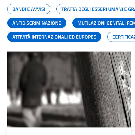
BANDI E AVVISI
TRATTA DEGLI ESSERI UMANI E 
ANTIDISCRIMINAZIONE
MUTILAZIONI GENITALI FE
ATTIVITÀ INTERNAZIONALI ED EUROPEE
CERTIFICA