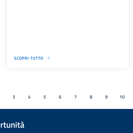
SCOPRI TUTTO
3
4
5
6
7
8
9
10
rtunità