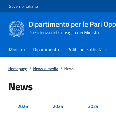
Vai al contenuto
Vai alla navigazione del sito
Governo Italiano
Dipartimento per le Pari Opp
Presidenza del Consiglio dei Ministri
Ministra
Dipartimento
Politiche e attività
Homepage
/
News e media
/
News
News
2026
2025
2024