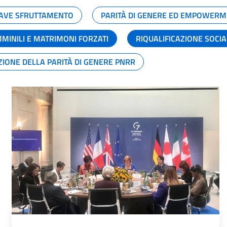
GRAVE SFRUTTAMENTO
PARITÀ DI GENERE ED EMPOWERM
MMINILI E MATRIMONI FORZATI
RIQUALIFICAZIONE SOCI
ZIONE DELLA PARITÀ DI GENERE PNRR