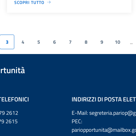
SCOPRI TUTTO
3
4
5
6
7
8
9
10
...
rtunità
TELEFONICI
INDIRIZZI DI POSTA EL
79 2612
E-Mail: segreteria.pariop@g
 2615
PEC:
pariopportunita@mailbox.go