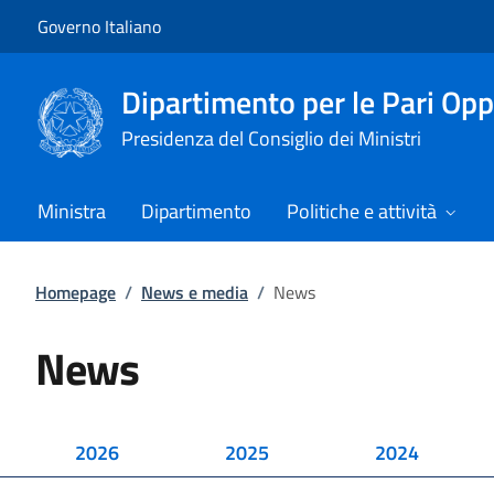
Vai al contenuto
Vai alla navigazione del sito
Governo Italiano
Dipartimento per le Pari Opp
Presidenza del Consiglio dei Ministri
Ministra
Dipartimento
Politiche e attività
Homepage
/
News e media
/
News
News
2026
2025
2024