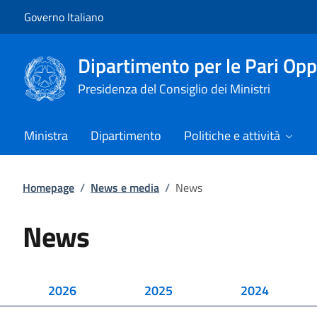
Vai al contenuto
Vai alla navigazione del sito
Governo Italiano
Dipartimento per le Pari Opp
Presidenza del Consiglio dei Ministri
Ministra
Dipartimento
Politiche e attività
Homepage
/
News e media
/
News
News
2026
2025
2024