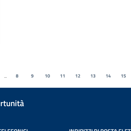
8
9
10
11
12
13
14
15
...
rtunità