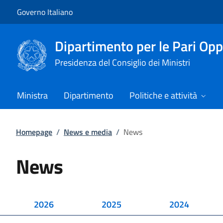
Vai al contenuto
Vai alla navigazione del sito
Governo Italiano
Dipartimento per le Pari Opp
Presidenza del Consiglio dei Ministri
Ministra
Dipartimento
Politiche e attività
Homepage
/
News e media
/
News
News
2026
2025
2024