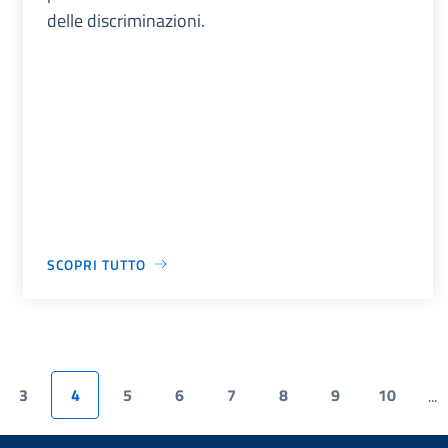
delle discriminazioni.
SCOPRI TUTTO
3
4
5
6
7
8
9
10
...