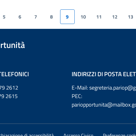
5
6
7
8
9
10
11
12
13
rtunità
TELEFONICI
INDIRIZZI DI POSTA EL
79 2612
E-Mail: segreteria.pariop@g
 2615
PEC:
pariopportunita@mailbox.go
chiarazione di accessibilità
Accesso Civico
Preferenze cook