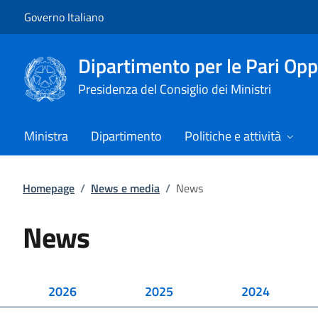
Vai al contenuto
Vai alla navigazione del sito
Governo Italiano
Dipartimento per le Pari Opp
Presidenza del Consiglio dei Ministri
Ministra
Dipartimento
Politiche e attività
Homepage
/
News e media
/
News
News
2026
2025
2024