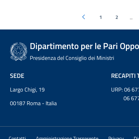
1
2
...
Dipartimento per le Pari Oppo
Presidenza del Consiglio dei Ministri
SEDE
RECAPITI 
Largo Chigi, 19
URP: 06 67
06 6779
00187 Roma - Italia
Contatti
Amministrazione Trasparente
Privacy
Di