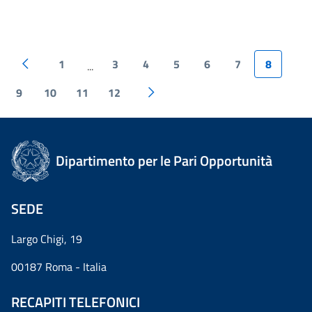
1
3
4
5
6
7
8
...
9
10
11
12
Dipartimento per le Pari Opportunità
SEDE
Largo Chigi, 19
00187 Roma - Italia
RECAPITI TELEFONICI