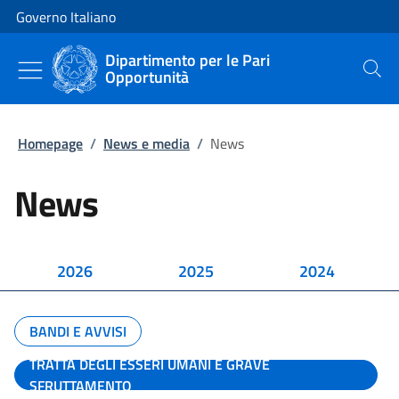
Vai al contenuto
Vai alla navigazione del sito
Governo Italiano
Dipartimento per le Pari
Opportunità
Cerca
Homepage
/
News e media
/
News
News
2026
2025
2024
BANDI E AVVISI
TRATTA DEGLI ESSERI UMANI E GRAVE
SFRUTTAMENTO